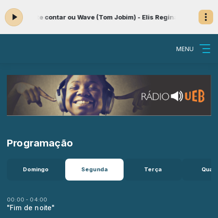
ora: Vou te contar ou Wave (Tom Jobim) - Elis Regina(1969)
Especial
MENU
Programação
Domingo
Segunda
Terça
Quart
00:00 - 04:00
"Fim de noite"