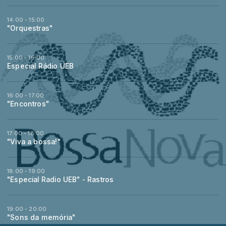
14:00 - 15:00
"Orquestras"
15:00 - 16:00
Especial Rádio UEB
16:00 - 17:00
"Encontros"
17:00 - 18:00
"Viva a bossa!"
18:00 - 19:00
"Especial Radio UEB" - Rastros
19:00 - 20:00
"Sons da memória"