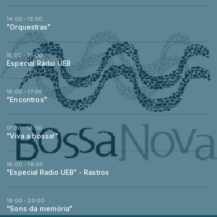
14:00 - 15:00
"Orquestras"
15:00 - 16:00
Especial Rádio UEB
16:00 - 17:00
"Encontros"
17:00 - 18:00
"Viva a bossa!"
18:00 - 19:00
"Especial Radio UEB" - Rastros
19:00 - 20:00
"Sons da memória"