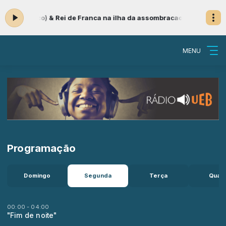
reto Rico) & Rei de Franca na ilha da assombracao (Ze Di & Luiz do
MENU
Programação
Domingo
Segunda
Terça
Quart
00:00 - 04:00
"Fim de noite"